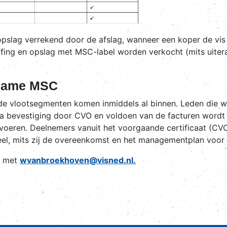
opslag verrekend door de afslag, wanneer een koper de vi
ffing en opslag met MSC-label worden verkocht (mits uiter
lname MSC
de vlootsegmenten komen inmiddels al binnen. Leden die w
 bevestiging door CVO en voldoen van de facturen wordt u
oeren. Deelnemers vanuit het voorgaande certificaat (CVO
eel, mits zij de overeenkomst en het managementplan voor 
n met
wvanbroekhoven@visned.nl.