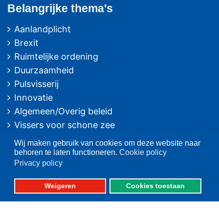
Belangrijke thema's
Aanlandplicht
Brexit
Ruimtelijke ordening
Duurzaamheid
Pulsvisserij
Innovatie
Algemeen/Overig beleid
Vissers voor schone zee
Wij maken gebruik van cookies om deze website naar
Op deze website
behoren te laten functioneren.
Cookie policy
Privacy policy
Over VisNed
PO's
Weigeren
Cookies toestaan
Vertegenwoordiging
Contact