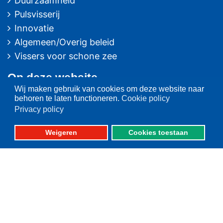
Duurzaamheid
Pulsvisserij
Innovatie
Algemeen/Overig beleid
Vissers voor schone zee
Op deze website
Wij maken gebruik van cookies om deze website naar
Over VisNed
behoren te laten functioneren.
Cookie policy
Privacy policy
PO's
Vertegenwoordiging
Weigeren
Cookies toestaan
Contact
Nieuwsarchief
Contact
informatie
Postbus 59
8320 AB URK