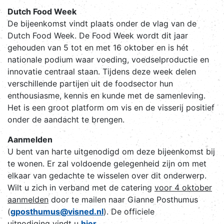
Dutch Food Week
De bijeenkomst vindt plaats onder de vlag van de
Dutch Food Week. De Food Week wordt dit jaar
gehouden van 5 tot en met 16 oktober en is hét
nationale podium waar voeding, voedselproductie en
innovatie centraal staan. Tijdens deze week delen
verschillende partijen uit de foodsector hun
enthousiasme, kennis en kunde met de samenleving.
Het is een groot platform om vis en de visserij positief
onder de aandacht te brengen.
Aanmelden
U bent van harte uitgenodigd om deze bijeenkomst bij
te wonen. Er zal voldoende gelegenheid zijn om met
elkaar van gedachte te wisselen over dit onderwerp.
Wilt u zich in verband met de catering
voor 4 oktober
aanmelden
door te mailen naar Gianne Posthumus
(
gposthumus@visned.nl
). De officiele
uitnodiging vindt u
hier
.