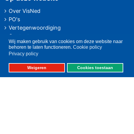
Over VisNed
PO's
Vertegenwoordiging
Contact
Wij maken gebruik van cookies om deze website naar
Nieuwsarchief
behoren te laten functioneren.
Cookie policy
Privacy policy
Contact
informatie
Weigeren
Cookies toestaan
Postbus 59
8320 AB URK
Bezoekadres:
Vlaak 12 URK
Telefoon: 0527-684141
Fax: 0527-684166
Fotografie: oa. Albert de Boer, Willem Ment den Heijer en Jacob van Urk