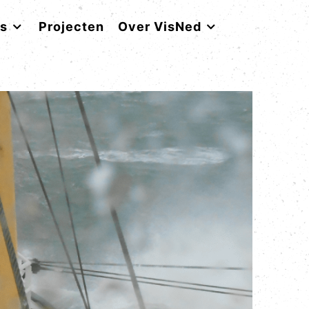
rs
Projecten
Over VisNed