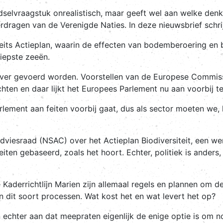
selvraagstuk onrealistisch, maar geeft wel aan welke denkri
erdragen van de Verenigde Naties. In deze nieuwsbrief schr
siteits Actieplan, waarin de effecten van bodemberoering en 
iepste zeeën.
over gevoerd worden. Voorstellen van de Europese Commiss
hten en daar lijkt het Europees Parlement nu aan voorbij t
rlement aan feiten voorbij gaat, dus als sector moeten we, 
iesraad (NSAC) over het Actieplan Biodiversiteit, een werk
ten gebaseerd, zoals het hoort. Echter, politiek is anders
 Kaderrichtlijn Marien zijn allemaal regels en plannen om de
in dit soort processen. Wat kost het en wat levert het op?
chter aan dat meepraten eigenlijk de enige optie is om nog