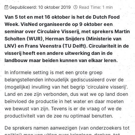
Gepubliceerd: 10 oktober 2019
Read Time: 1 min
Van 5 tot en met 16 oktober is het de Dutch Food
Week. VisNed organiseerde op 9 oktober een
seminar over Circulaire Visserij, met sprekers Martin
Scholten (WUR), Herman Snijders (Ministerie van
LNV) en Frans Veenstra (TU Delft). Circulariteit in de
visserij heeft een andere uitwerking dan in de
landbouw maar beiden kunnen van elkaar leren.
In informele setting is met een grote groep
belangstellenden inhoudelijk gediscussieerd over de
(mogelijke) invulling van het begrip 'circulaire visserij'.
Land en zee zijn verbonden, dus wat we op land doen
beïnvloed de productie in het water en daar moeten
we bewust van zijn. Tevens is er de vraag of we de
productiviteit van de zee nu optimaal benutten.
De sprekers namen aanwezigen (van onderzoekers tot
politici) mee van uitleg over kringloop-denken, tot