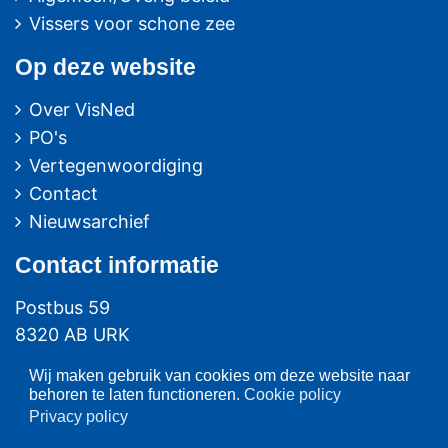
Vissers voor schone zee
Op deze website
Over VisNed
PO's
Vertegenwoordiging
Contact
Nieuwsarchief
Contact
informatie
Postbus 59
8320 AB URK
Bezoekadres:
Wij maken gebruik van cookies om deze website naar
behoren te laten functioneren.
Cookie policy
Vlaak 12 URK
Privacy policy
Telefoon: 0527-684141