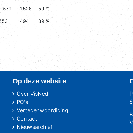
2.579
1.526
59 %
553
494
89 %
Op deze website
Over VisNed
P
8
PO's
Vertegenwoordiging
B
Contact
V
Nieuwsarchief