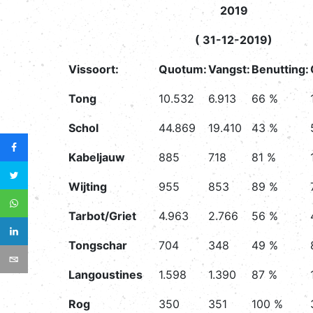
2019
( 31-12-2019)
Vissoort:
Quotum:
Vangst:
Benutting:
Tong
10.532
6.913
66 %
Schol
44.869
19.410
43 %
Kabeljauw
885
718
81 %
Wijting
955
853
89 %
Tarbot/Griet
4.963
2.766
56 %
Tongschar
704
348
49 %
Langoustines
1.598
1.390
87 %
Rog
350
351
100 %