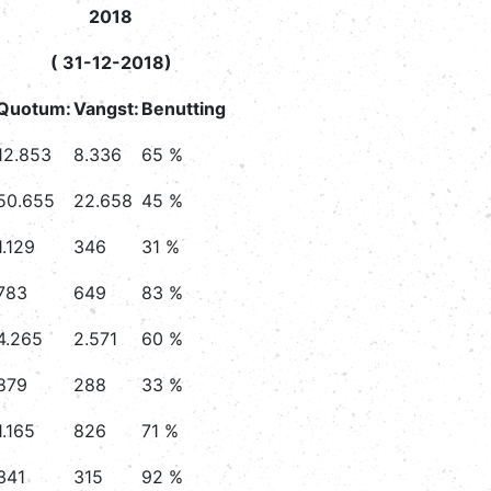
2018
( 31-12-2018)
Quotum:
Vangst:
Benutting
12.853
8.336
65 %
50.655
22.658
45 %
1.129
346
31 %
783
649
83 %
4.265
2.571
60 %
879
288
33 %
1.165
826
71 %
341
315
92 %