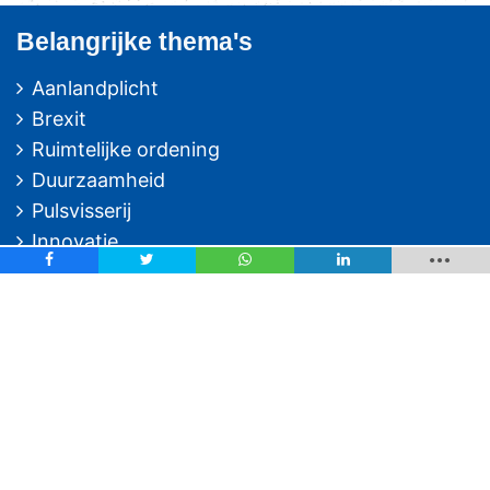
Belangrijke thema's
Aanlandplicht
Brexit
Ruimtelijke ordening
Duurzaamheid
Pulsvisserij
Innovatie
Algemeen/Overig beleid
Vissers voor schone zee
Op deze website
Over VisNed
PO's
Vertegenwoordiging
Contact