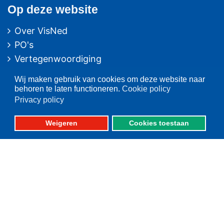
Op deze website
Over VisNed
PO's
Vertegenwoordiging
Contact
Wij maken gebruik van cookies om deze website naar
Nieuwsarchief
behoren te laten functioneren.
Cookie policy
Privacy policy
Contact
informatie
Weigeren
Cookies toestaan
Postbus 59
8320 AB URK
Bezoekadres:
Vlaak 12 URK
Telefoon: 0527-684141
Fax: 0527-684166