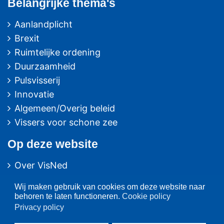
Belangrijke thema's
Aanlandplicht
Brexit
Ruimtelijke ordening
Duurzaamheid
Pulsvisserij
Innovatie
Algemeen/Overig beleid
Vissers voor schone zee
Op deze website
Over VisNed
PO's
Wij maken gebruik van cookies om deze website naar
Vertegenwoordiging
behoren te laten functioneren.
Cookie policy
Contact
Privacy policy
Nieuwsarchief