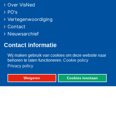
Over VisNed
PO's
Vertegenwoordiging
Contact
Nieuwsarchief
Contact
informatie
Wij maken gebruik van cookies om deze website naar
Postbus 59
behoren te laten functioneren.
Cookie policy
8320 AB URK
Privacy policy
Bezoekadres:
Weigeren
Cookies toestaan
Vlaak 12 URK
Telefoon: 0527-684141
Fax: 0527-684166
Fotografie: oa. Albert de Boer, Willem Ment den Heijer en Jacob van Urk