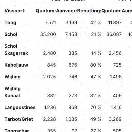
Vissoort:
Quotum:
Aanvoer:
Benutting:
Quotum:
Aan
Tong
7.571
3.169
42 %
11.897
Schol
35.200
7.453
21 %
36.087
1
Schol
Skagerrak
2.480
335
14 %
2.456
Kabeljauw
845
676
80 %
725
Wijting
2.025
746
47 %
1.496
Wijting
Kanaal
332
273
82 %
409
Langoustines
1.236
868
70 %
1.416
Tarbot/Griet
2.228
1.085
49 %
3.269
Tongschar
355
97
27 %
505