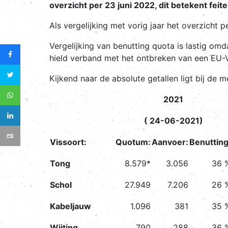
overzicht per 23 juni 2022, dit betekent feit
Als vergelijking met vorig jaar het overzicht 
Vergelijking van benutting quota is lastig omda
hield verband met het ontbreken van een EU
Kijkend naar de absolute getallen ligt bij de 
2021
( 24-06-2021)
Vissoort:
Quotum:
Aanvoer:
Benutting
Tong
8.579*
3.056
36 
Schol
27.949
7.206
26 
Kabeljauw
1.096
381
35 
Wijting
790
288
36 