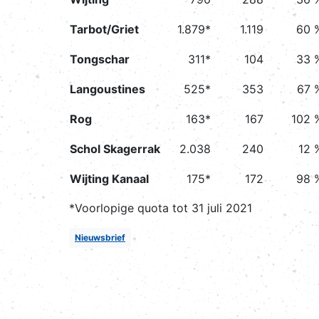
Tarbot/Griet
1.879*
1.119
60 
Tongschar
311*
104
33 
Langoustines
525*
353
67 
Rog
163*
167
102 
Schol Skagerrak
2.038
240
12 
Wijting Kanaal
175*
172
98 
*Voorlopige quota tot 31 juli 2021
Nieuwsbrief