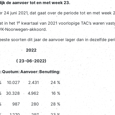
elijk de aanvoer tot en met week 23.
per 24 juni 2021, dat gaat over de periode tot en met week 
e
t in het 1
kwartaal van 2021 voorlopige TAC’s waren vastg
-VK-Noorwegen-akkoord.
meeste soorten dit jaar de aanvoer lager dan in dezelfde per
2022
( 23-06-2022)
:
Quotum:
Aanvoer:
Benutting:
%
10.027
2.431
24 %
%
30.328
4.962
16 %
%
987
280
28 %
%
1.270
297
23 %