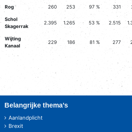
Rog
260
253
97 %
331
Schol
2.395
1.265
53 %
2.515
1.
Skagerrak
Wijting
229
186
81 %
277
Kanaal
Belangrijke thema's
Aanlandplicht
Brexit