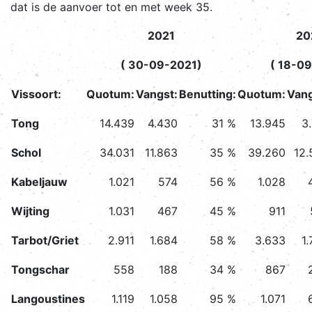
dat is de aanvoer tot en met week 35.
2021
20
( 30-09-2021)
( 18-0
Vissoort:
Quotum:
Vangst:
Benutting:
Quotum:
Vang
Tong
14.439
4.430
31 %
13.945
3
Schol
34.031
11.863
35 %
39.260
12.
Kabeljauw
1.021
574
56 %
1.028
Wijting
1.031
467
45 %
911
Tarbot/Griet
2.911
1.684
58 %
3.633
1
Tongschar
558
188
34 %
867
Langoustines
1.119
1.058
95 %
1.071