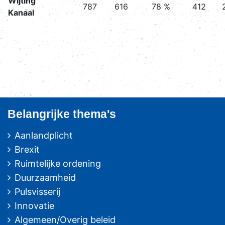
Wijting
787
616
78 %
412
Kanaal
Belangrijke thema's
Aanlandplicht
Brexit
Ruimtelijke ordening
Duurzaamheid
Pulsvisserij
Innovatie
Algemeen/Overig beleid