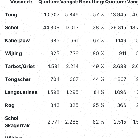
Vissoort:
Quotum:
Vangst:
Benutting:
Quotum:
Vang
Tong
10.307
5.846
57 %
13.945
4.
Schol
44.809
17.013
38 %
39.815
13.
Kabeljauw
985
661
67 %
1.149
Wijting
925
736
80 %
911
Tarbot/Griet
4.531
2.214
49 %
3.633
2.
Tongschar
704
307
44 %
867
Langoustines
1.598
1.295
81 %
1.096
Rog
343
325
95 %
366
Schol
2.771
2.285
82 %
2.515
1.
Skagerrak