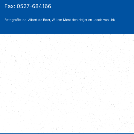
Fax: 0527-684166
Fotografie: oa. Albert de Boer, Willem Ment den Heijer en Jacob van Urk