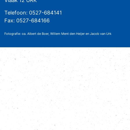
Vlaak 12 URK
Telefoon: 0527-684141
Fax: 0527-684166
Fotografie: oa. Albert de Boer, Willem Ment den Heijer en Jacob van Urk