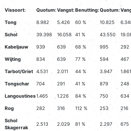
Vissoort:
Quotum:
Vangst:
Benutting:
Quotum:
Vang
Tong
8.982
5.426
60 %
10.825
6.34
Schol
39.398
16.058
41 %
43.550
19.0
Kabeljauw
939
639
68 %
995
292
Wijting
834
639
77 %
594
467
Tarbot/Griet
4.531
2.011
44 %
3.947
1.86
Tongschar
704
291
41 %
879
248
Langoustines
1.465
1.226
84 %
750
634
Rog
282
316
112 %
253
216
Schol
2.513
2.029
81 %
2.297
675
Skagerrak