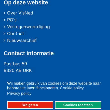
Op deze website
Over VisNed
PO's
Vertegenwoordiging
Contact
Nieuwsarchief
Contact
informatie
Postbus 59
8320 AB URK
Bezoekadres:
Wij maken gebruik van cookies om deze website naar
Vlaak 12 URK
behoren te laten functioneren.
Cookie policy
Privacy policy
Telefoon: 0527-684141
Fax: 0527-684166
Weigeren
Cookies toestaan