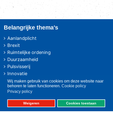
Belangrijke thema's
Aanlandplicht
Brexit
Ruimtelijke ordening
Duurzaamheid
Pulsvisserij
Innovatie
Algemeen/Overig beleid
Wij maken gebruik van cookies om deze website naar
behoren te laten functioneren.
Cookie policy
Vissers voor schone zee
Privacy policy
Op deze website
Weigeren
Cookies toestaan
Over VisNed