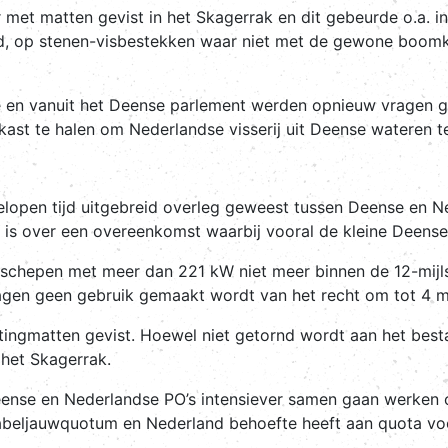
r met matten gevist in het Skagerrak en dit gebeurde o.a. i
, op stenen-visbestekken waar niet met de gewone boomk
en vanuit het Deense parlement werden opnieuw vragen ges
 kast te halen om Nederlandse visserij uit Deense wateren 
lopen tijd uitgebreid overleg geweest tussen Deense en Ne
is over een overeenkomst waarbij vooral de kleine Deense 
chepen met meer dan 221 kW niet meer binnen de 12-mijls
gen geen gebruik gemaakt wordt van het recht om tot 4 mijl
tingmatten gevist. Hoewel niet getornd wordt aan het best
 het Skagerrak.
ense en Nederlandse PO’s intensiever samen gaan werken o
eljauwquotum en Nederland behoefte heeft aan quota voo