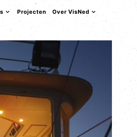
rs
Projecten
Over VisNed