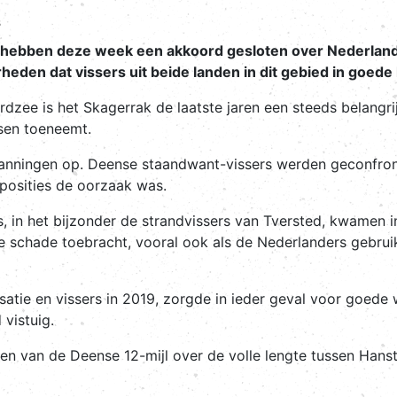
s
 hebben deze week een akkoord gesloten over Nederlandse
eden dat vissers uit beide landen in dit gebied in goede 
rdzee is het Skagerrak de laatste jaren een steeds belang
ssen toeneemt.
spanningen op. Deense staandwant-vissers werden geconfro
posities de oorzaak was.
s, in het bijzonder de strandvissers van Tversted, kwamen 
e schade toebracht, vooral ook als de Nederlanders gebru
isatie en vissers in 2019, zorgde in ieder geval voor goede
 vistuig.
den van de Deense 12-mijl over de volle lengte tussen Han