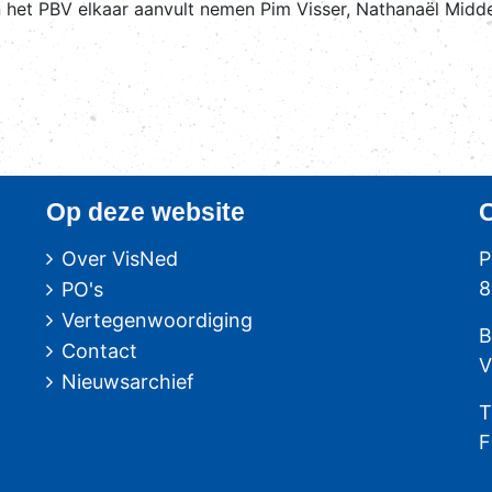
n het PBV elkaar aanvult nemen Pim Visser, Nathanaël Mid
Op deze website
Over VisNed
P
8
PO's
Vertegenwoordiging
B
Contact
V
Nieuwsarchief
T
F