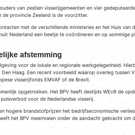
thouders van zestien visserijgemeenten en vier gedeputeerden
de provincie Zeeland is de voorzitter.
ntacten met de verschillende ministeries en het Huis van 
uit Nederland een beetje te coördineren en op sommige pu
elijke afstemming
elgeving voor de lokale en regionale werkgelegenheid. Hierb
uit Den Haag. Een recent voorbeeld waarop overleg tussen V
pese visserijfonds EMVAF of de Brexit.
ezamenlijk opgetrokken. Het BPV heeft destijds WEcR de o
 pulsverbod voor de Nederlandse visserij.
en en hogere brandstofprijzen het bedrijfseconomische verli
e heeft het BPV meermalen onder de aandacht gebracht om d