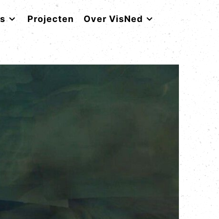
rs
Projecten
Over VisNed