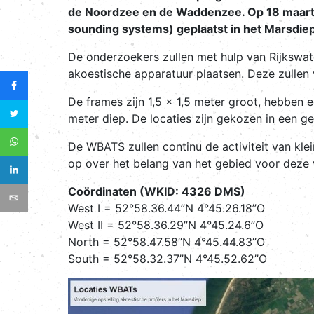
de Noordzee en de Waddenzee. Op 18 maart
sounding systems) geplaatst in het Marsdiep
De onderzoekers zullen met hulp van Rijkswat
akoestische apparatuur plaatsen. Deze zullen 
De frames zijn 1,5 x 1,5 meter groot, hebben 
meter diep. De locaties zijn gekozen in een 
De WBATS zullen continu de activiteit van klei
op over het belang van het gebied voor deze 
Coördinaten (WKID: 4326 DMS)
West I = 52°58.36.44’’N 4°45.26.18’’O
West II = 52°58.36.29’’N 4°45.24.6’’O
North = 52°58.47.58’’N 4°45.44.83’’O
South = 52°58.32.37’’N 4°45.52.62’’O