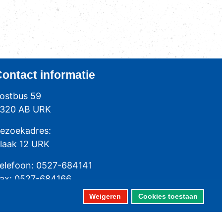
Contact
informatie
ostbus 59
320 AB URK
ezoekadres:
laak 12 URK
elefoon: 0527-684141
ax: 0527-684166
Weigeren
Cookies toestaan