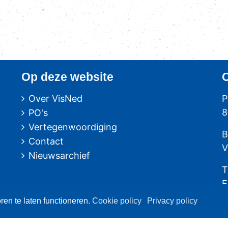
Op deze website
Over VisNed
P
8
PO's
Vertegenwoordiging
B
Contact
V
Nieuwsarchief
T
F
en te laten functioneren.
Cookie policy
Privacy policy
 Urk