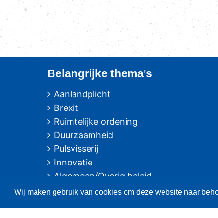
Belangrijke thema's
Aanlandplicht
Brexit
Ruimtelijke ordening
Duurzaamheid
Pulsvisserij
Innovatie
Algemeen/Overig beleid
Vissers voor schone zee
Wij maken gebruik van cookies om deze website naar behor
Fotografie: oa. Albert de Boer, Willem Ment den Heijer en Jacob van