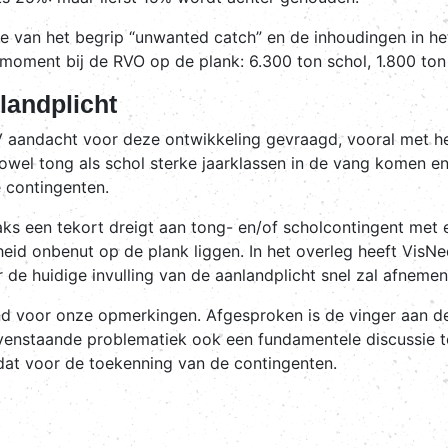
e van het begrip “unwanted catch” en de inhoudingen in h
t moment bij de RVO op de plank: 6.300 ton schol, 1.800 ton
landplicht
V aandacht voor deze ontwikkeling gevraagd, vooral met h
zowel tong als schol sterke jaarklassen in de vang komen en 
e contingenten.
aks een tekort dreigt aan tong- en/of scholcontingent met ev
id onbenut op de plank liggen. In het overleg heeft VisN
e huidige invulling van de aanlandplicht snel zal afnemen
nd voor onze opmerkingen. Afgesproken is de vinger aan d
venstaande problematiek ook een fundamentele discussie t
dat voor de toekenning van de contingenten.