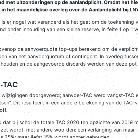
 met uitzonderingen op de aanlandplicht. Omdat het hier
n het maandelijkse overleg over de Aanlandplicht bij LN
5 is er nogal wat veranderd als het gaat om de toekenning 
nd onder inhouding van een kleine reserve, in feite 1 op 
bovenop de aanvoerquota top-ups berekend om de verplicht
en van het aanvoerquotum of contingent. In overleg tussen
 te houden en de aangevoerde discards werden van deze pot 
t-TAC
n wijzigingen doorgevoerd; aanvoer-TAC werd vangst-TAC 
en”. Dit resulteert in een andere berekening van de TAC-v
off.
emd dat bij schol de totale TAC 2020 ten opzichte van 2019 
et wordt, met andere woorden: een verlanging van maar li
s 25%: maar liefst 15% wordt achter gehouden.