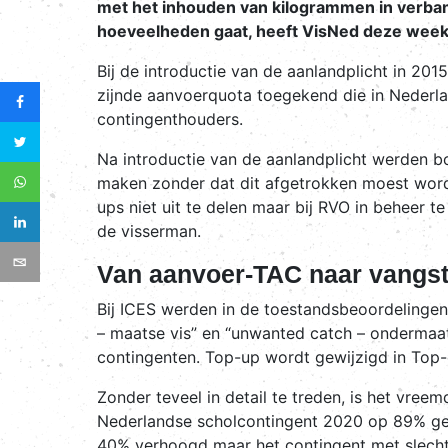
met het inhouden van kilogrammen in verband
hoeveelheden gaat, heeft VisNed deze week i
Bij de introductie van de aanlandplicht in 201
zijnde aanvoerquota toegekend die in Nederla
contingenthouders.
Na introductie van de aanlandplicht werden 
maken zonder dat dit afgetrokken moest word
ups niet uit te delen maar bij RVO in beheer
de visserman.
Van aanvoer-TAC naar vangs
Bij ICES werden in de toestandsbeoordelinge
– maatse vis” en “unwanted catch – ondermaats
contingenten. Top-up wordt gewijzigd in Top-
Zonder teveel in detail te treden, is het vre
Nederlandse scholcontingent 2020 op 89% gez
40% verhoogd maar het contingent met slecht