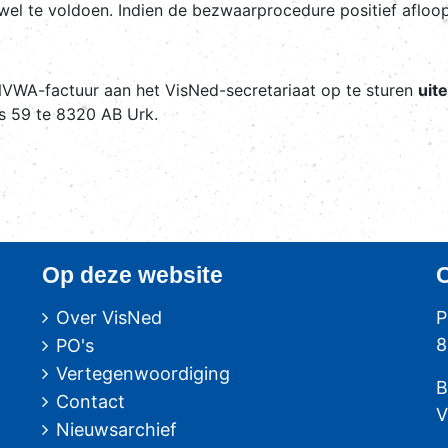
wel te voldoen. Indien de bezwaarprocedure positief afloopt
VWA-factuur aan het VisNed-secretariaat op te sturen
uite
s 59 te 8320 AB Urk.
Op deze website
Over VisNed
P
8
PO's
Vertegenwoordiging
B
Contact
V
Nieuwsarchief