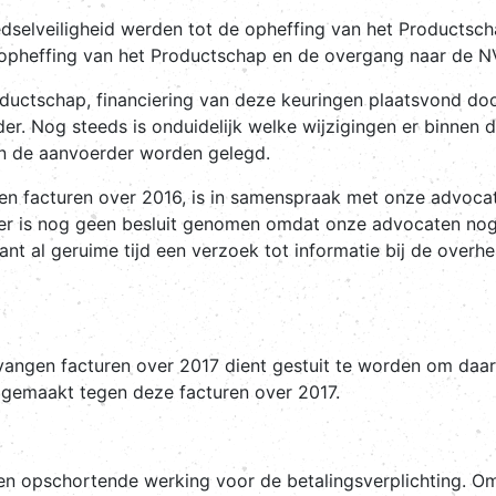
edselveiligheid werden tot de opheffing van het Products
e opheffing van het Productschap en de overgang naar de 
 Productschap, financiering van deze keuringen plaatsvond 
r. Nog steeds is onduidelijk welke wijzigingen er binne
an de aanvoerder worden gelegd.
angen facturen over 2016, is in samenspraak met onze adv
ver is nog geen besluit genomen omdat onze advocaten nog 
kant al geruime tijd een verzoek tot informatie bij de over
tvangen facturen over 2017 dient gestuit te worden om da
emaakt tegen deze facturen over 2017.
en opschortende werking voor de betalingsverplichting. O