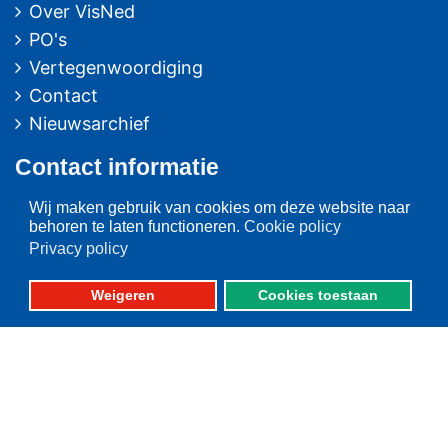
Over VisNed
PO's
Vertegenwoordiging
Contact
Nieuwsarchief
Contact
informatie
Postbus 59
Wij maken gebruik van cookies om deze website naar
behoren te laten functioneren.
Cookie policy
8320 AB URK
Privacy policy
Bezoekadres:
Weigeren
Cookies toestaan
Vlaak 12 URK
Telefoon: 0527-684141
Fax: 0527-684166
Fotografie: oa. Albert de Boer, Willem Ment den Heijer en Jacob van Urk