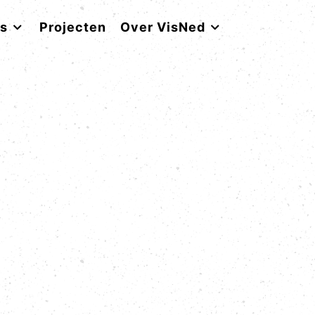
rs
Projecten
Over VisNed