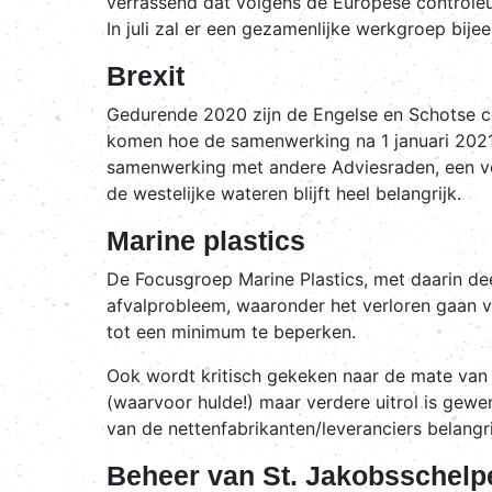
verrassend dat volgens de Europese controleur
In juli zal er een gezamenlijke werkgroep bi
Brexit
Gedurende 2020 zijn de Engelse en Schotse c
komen hoe de samenwerking na 1 januari 2021 
samenwerking met andere Adviesraden, een vo
de westelijke wateren blijft heel belangrijk.
Marine plastics
De Focusgroep Marine Plastics, met daarin dee
afvalprobleem, waaronder het verloren gaan va
tot een minimum te beperken.
Ook wordt kritisch gekeken naar de mate van 
(waarvoor hulde!) maar verdere uitrol is gewe
van de nettenfabrikanten/leveranciers belangrij
Beheer van St. Jakobsschelp