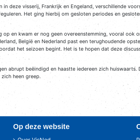
in deze visserij, Frankrijk en Engeland, verschillende voor
reguleren. Het ging hierbij om gesloten periodes en geslot
oog op en kwam er nog geen overeenstemming, vooral ook 
Ierland, België en Nederland past een terughoudende opstel
ordat het seizoen begint. Het is te hopen dat deze discuss
n abrupt beëindigd en haastte iedereen zich huiswaarts. D
 zich heen greep.
Op deze website
Over VisNed
P