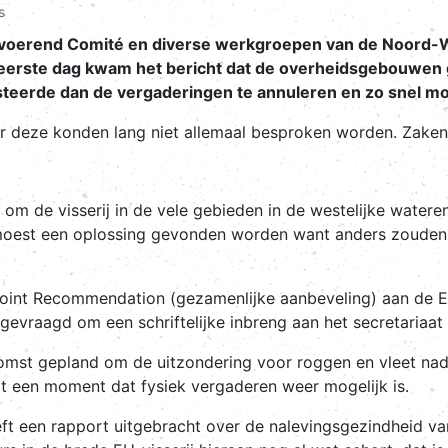
s
tvoerend Comité en diverse werkgroepen van de Noord
de eerste dag kwam het bericht dat de overheidsgebouwe
steerde dan de vergaderingen te annuleren en zo snel mo
 deze konden lang niet allemaal besproken worden. Zaken
g om de visserij in de vele gebieden in de westelijke watere
moest een oplossing gevonden worden want anders zouden al
 Joint Recommendation (gezamenlijke aanbeveling) aan de 
gevraagd om een schriftelijke inbreng aan het secretariaat 
omst gepland om de uitzondering voor roggen en vleet na
t een moment dat fysiek vergaderen weer mogelijk is.
 een rapport uitgebracht over de nalevingsgezindheid van 