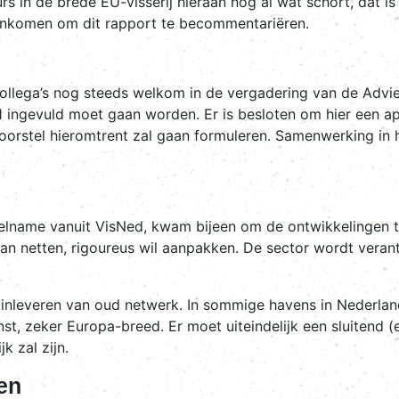
s in de brede EU-visserij hieraan nog al wat schort, dat i
jeenkomen om dit rapport te becommentariëren.
ollega’s nog steeds welkom in de vergadering van de Advi
ingevuld moet gaan worden. Er is besloten om hier een apar
orstel hieromtrent zal gaan formuleren. Samenwerking in 
lname vanuit VisNed, kwam bijeen om de ontwikkelingen te 
n netten, rigoureus wil aanpakken. De sector wordt verant
inleveren van oud netwerk. In sommige havens in Nederlan
nst, zeker Europa-breed. Er moet uiteindelijk een sluitend
k zal zijn.
en