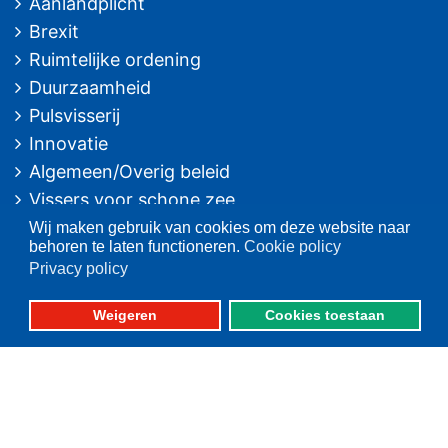
Aanlandplicht
Brexit
Ruimtelijke ordening
Duurzaamheid
Pulsvisserij
Innovatie
Algemeen/Overig beleid
Vissers voor schone zee
Wij maken gebruik van cookies om deze website naar
Op deze website
behoren te laten functioneren.
Cookie policy
Privacy policy
Over VisNed
PO's
Weigeren
Cookies toestaan
Vertegenwoordiging
Contact
Nieuwsarchief
Contact
informatie