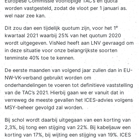
Europese Commissie voorlopige TAC’s en quota
worden vastgesteld, zodat de vloot per 1 januari as.
wel naar zee kan.
e
Dit zou dan een tijdelijk quotum zijn, voor het 1
kwartaal 2021 waarbij 25% van het quotum 2020
wordt uitgegeven. VisNed heeft aan LNV gevraagd om
in deze situatie voor onze belangrijkste soorten
tenminste 40% toe te kennen.
De eerste maanden van volgend jaar zullen dan in EU-
NW-VK-verband gebruikt worden om
onderhandelingen te voeren tot definitieve vaststelling
van de TAC’s 2021. Hierbij gaan we er vanuit dat in
verreweg de meeste gevallen het ICES-advies volgens
MSY-beheer gevolgd zal worden.
Bij schol wordt daarbij uitgegaan van een korting van
2,3%, bij tong een stijging van 22%. Bij kabeljauw een
korting van 17%, bij wijting een stijging van 19%. ICES