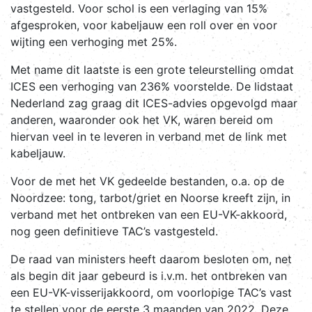
vastgesteld. Voor schol is een verlaging van 15%
afgesproken, voor kabeljauw een roll over en voor
wijting een verhoging met 25%.
Met name dit laatste is een grote teleurstelling omdat
ICES een verhoging van 236% voorstelde. De lidstaat
Nederland zag graag dit ICES-advies opgevolgd maar
anderen, waaronder ook het VK, waren bereid om
hiervan veel in te leveren in verband met de link met
kabeljauw.
Voor de met het VK gedeelde bestanden, o.a. op de
Noordzee: tong, tarbot/griet en Noorse kreeft zijn, in
verband met het ontbreken van een EU-VK-akkoord,
nog geen definitieve TAC’s vastgesteld.
De raad van ministers heeft daarom besloten om, net
als begin dit jaar gebeurd is i.v.m. het ontbreken van
een EU-VK-visserijakkoord, om voorlopige TAC’s vast
te stellen voor de eerste 3 maanden van 2022. Deze