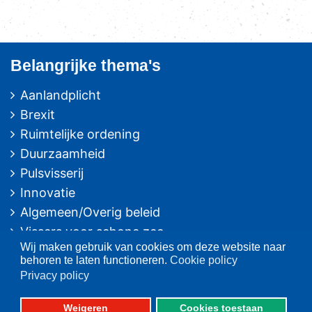
Belangrijke thema's
Aanlandplicht
Brexit
Ruimtelijke ordening
Duurzaamheid
Pulsvisserij
Innovatie
Algemeen/Overig beleid
Vissers voor schone zee
Wij maken gebruik van cookies om deze website naar
Op deze website
behoren te laten functioneren.
Cookie policy
Privacy policy
Over VisNed
Weigeren
Cookies toestaan
PO's