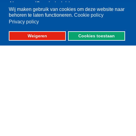
Algemeen/Overig beleid
Wij maken gebruik van cookies om deze website naar
Vissers voor schone zee
behoren te laten functioneren.
Cookie policy
Privacy policy
Op deze website
Weigeren
Cookies toestaan
Over VisNed
PO's
Vertegenwoordiging
Contact
Nieuwsarchief
Contact
informatie
Postbus 59
8320 AB URK
Bezoekadres:
Vlaak 12 URK