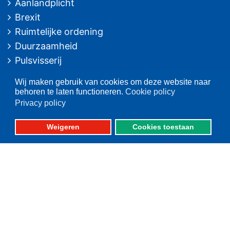
Aanlandplicht
Brexit
Ruimtelijke ordening
Duurzaamheid
Pulsvisserij
Innovatie
Wij maken gebruik van cookies om deze website naar
Algemeen/Overig beleid
behoren te laten functioneren.
Cookie policy
Vissers voor schone zee
Privacy policy
Op deze website
Weigeren
Cookies toestaan
Over VisNed
PO's
Vertegenwoordiging
Contact
Nieuwsarchief
Contact
informatie