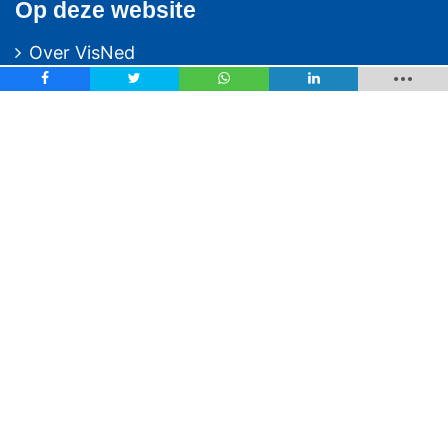
Op deze website
Over VisNed
PO's
Vertegenwoordiging
Contact
Nieuwsarchief
Contact
informatie
Postbus 59
8320 AB URK
Bezoekadres:
Vlaak 12 URK
Telefoon: 0527-684141
Fax: 0527-684166