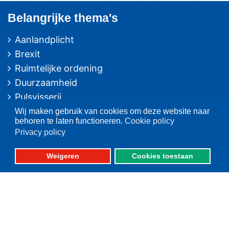
Belangrijke thema's
Aanlandplicht
Brexit
Ruimtelijke ordening
Duurzaamheid
Pulsvisserij
Innovatie
Wij maken gebruik van cookies om deze website naar
behoren te laten functioneren.
Cookie policy
Algemeen/Overig beleid
Privacy policy
Vissers voor schone zee
Weigeren
Cookies toestaan
Op deze website
Over VisNed
PO's
Vertegenwoordiging
Contact