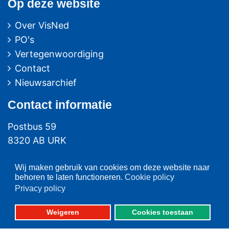
Op deze website
Over VisNed
PO's
Vertegenwoordiging
Contact
Nieuwsarchief
Contact
informatie
Postbus 59
8320 AB URK
Bezoekadres:
Wij maken gebruik van cookies om deze website naar
Vlaak 12 URK
behoren te laten functioneren.
Cookie policy
Privacy policy
Telefoon: 0527-684141
Fax: 0527-684166
Weigeren
Cookies toestaan