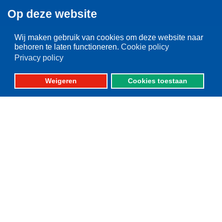
Op deze website
Over VisNed
Wij maken gebruik van cookies om deze website naar
behoren te laten functioneren.
Cookie policy
PO's
Privacy policy
Vertegenwoordiging
Contact
Weigeren
Cookies toestaan
Nieuwsarchief
Contact
informatie
Postbus 59
8320 AB URK
Bezoekadres:
Vlaak 12 URK
Telefoon: 0527-684141
Fax: 0527-684166