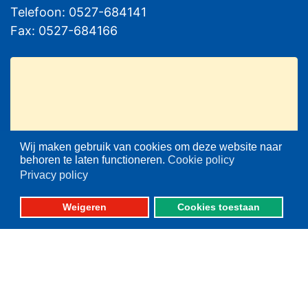
Telefoon: 0527-684141
Fax: 0527-684166
Please set your twitter API
Wij maken gebruik van cookies om deze website naar
key properly in your
behoren te laten functioneren.
Cookie policy
shortcode ultimate plugin
Privacy policy
settings.
Weigeren
Cookies toestaan
Fotografie: oa. Albert de Boer, Willem Ment den Heijer en Jacob van Urk