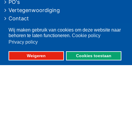
PO's
Vertegenwoordiging
Contact
Nieuwsarchief
Wij maken gebruik van cookies om deze website naar
behoren te laten functioneren.
Cookie policy
Contact
informatie
Privacy policy
Postbus 59
Weigeren
Cookies toestaan
8320 AB URK
Bezoekadres:
Vlaak 12 URK
Telefoon: 0527-684141
Fax: 0527-684166