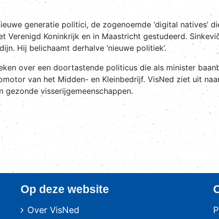
uwe generatie politici, de zogenoemde ‘digital natives’ di
et Verenigd Koninkrijk en in Maastricht gestudeerd. Sinkevi
jn. Hij belichaamt derhalve ‘nieuwe politiek’.
ieken over een doortastende politicus die als minister baa
omotor van het Midden- en Kleinbedrijf. VisNed ziet uit na
 en gezonde visserijgemeenschappen.
Op deze website
Over VisNed
P