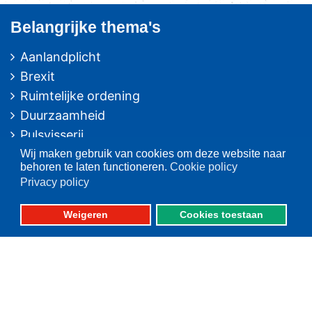
Belangrijke thema's
Aanlandplicht
Brexit
Ruimtelijke ordening
Duurzaamheid
Pulsvisserij
Innovatie
Wij maken gebruik van cookies om deze website naar
behoren te laten functioneren.
Cookie policy
Algemeen/Overig beleid
Privacy policy
Vissers voor schone zee
Weigeren
Cookies toestaan
Op deze website
Over VisNed
PO's
Vertegenwoordiging
Contact