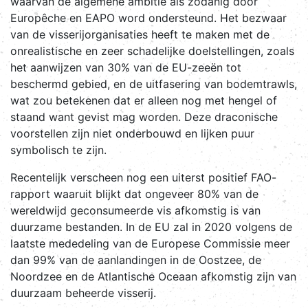
waarvan de algemene ambitie als zodanig door
Europêche en EAPO word ondersteund. Het bezwaar
van de visserijorganisaties heeft te maken met de
onrealistische en zeer schadelijke doelstellingen, zoals
het aanwijzen van 30% van de EU-zeeën tot
beschermd gebied, en de uitfasering van bodemtrawls,
wat zou betekenen dat er alleen nog met hengel of
staand want gevist mag worden. Deze draconische
voorstellen zijn niet onderbouwd en lijken puur
symbolisch te zijn.
Recentelijk verscheen nog een uiterst positief FAO-
rapport waaruit blijkt dat ongeveer 80% van de
wereldwijd geconsumeerde vis afkomstig is van
duurzame bestanden. In de EU zal in 2020 volgens de
laatste mededeling van de Europese Commissie meer
dan 99% van de aanlandingen in de Oostzee, de
Noordzee en de Atlantische Oceaan afkomstig zijn van
duurzaam beheerde visserij.