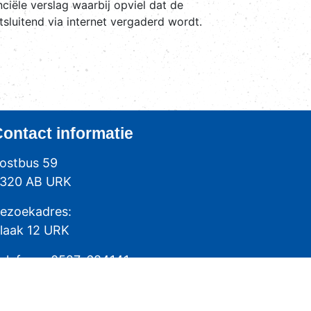
ële verslag waarbij opviel dat de
sluitend via internet vergaderd wordt.
Contact
informatie
ostbus 59
320 AB URK
ezoekadres:
laak 12 URK
elefoon: 0527-684141
ax: 0527-684166