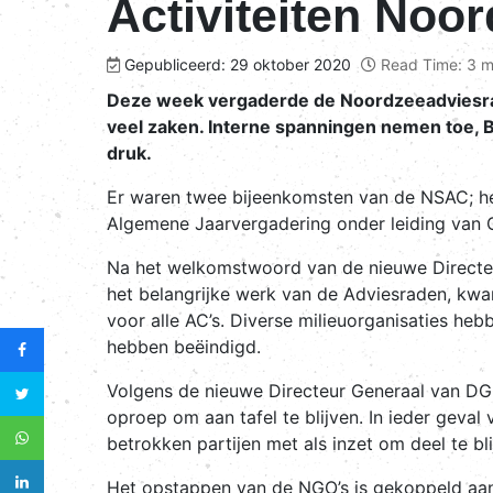
Activiteiten Noo
Gepubliceerd: 29 oktober 2020
Read Time: 3 m
Deze week vergaderde de Noordzeeadviesraad
veel zaken. Interne spanningen nemen toe, B
druk.
Er waren twee bijeenkomsten van de NSAC; he
Algemene Jaarvergadering onder leiding van G
Na het welkomstwoord van de nieuwe Directeu
het belangrijke werk van de Adviesraden, kwa
voor alle AC’s. Diverse milieuorganisaties he
hebben beëindigd.
Volgens de nieuwe Directeur Generaal van DG 
oproep om aan tafel te blijven. In ieder geva
betrokken partijen met als inzet om deel te b
Het opstappen van de NGO’s is gekoppeld aan 