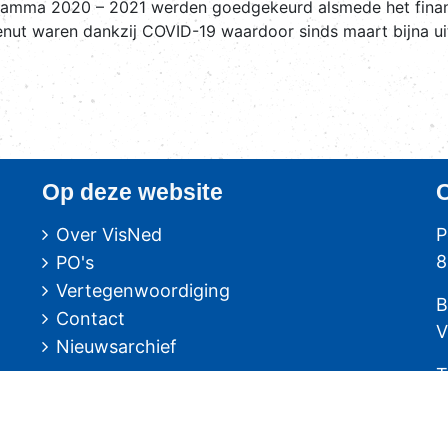
ramma 2020 – 2021 werden goedgekeurd alsmede het financi
nut waren dankzij COVID-19 waardoor sinds maart bijna uit
Op deze website
Over VisNed
P
8
PO's
Vertegenwoordiging
B
Contact
V
Nieuwsarchief
T
F