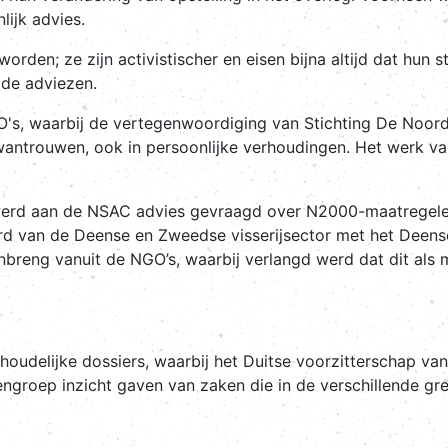
lijk advies.
orden; ze zijn activistischer en eisen bijna altijd dat hun 
de adviezen.
's, waarbij de vertegenwoordiging van Stichting De Noord
ntrouwen, ook in persoonlijke verhoudingen. Het werk vanui
werd aan de NSAC advies gevraagd over N2000-maatregelen 
d van de Deense en Zweedse visserijsector met het Deense
inbreng vanuit de NGO’s, waarbij verlangd werd dat dit a
inhoudelijke dossiers, waarbij het Duitse voorzitterschap 
ngroep inzicht gaven van zaken die in de verschillende gre