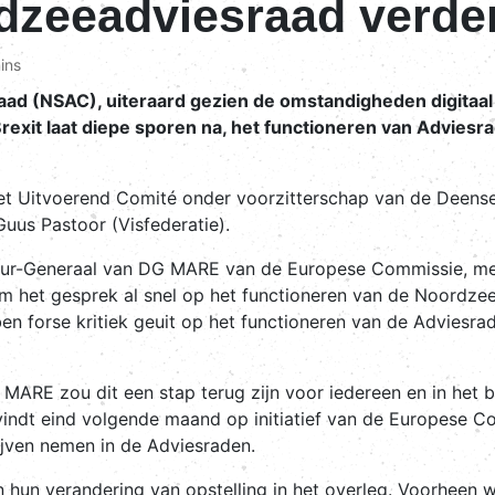
rdzeeadviesraad verde
ins
 (NSAC), uiteraard gezien de omstandigheden digitaal e
rexit laat diepe sporen na, het functioneren van Adviesr
t Uitvoerend Comité onder voorzitterschap van de Deense 
uus Pastoor (Visfederatie).
r-Generaal van DG MARE van de Europese Commissie, mevr.
m het gesprek al snel op het functioneren van de Noordzee
bben forse kritiek geuit op het functioneren van de Advies
MARE zou dit een stap terug zijn voor iedereen en in het b
l vindt eind volgende maand op initiatief van de Europese 
lijven nemen in de Adviesraden.
hun verandering van opstelling in het overleg. Voorheen w