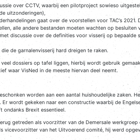
ssie over CCTV, waarbij een pilotproject sowieso uitgesteld
 de uitzonderingen),
derhandelingen gaat over de voorstellen voor TAC’s 2021
ellen, alle andere bestanden moeten wachten op besluiten v
et discussie over de definities voor visserij op bepaalde 
die de garnalenvisserij hard dreigen te raken.
el dossiers op tafel liggen, hierbij wordt gebruik gemaakt
ief waar VisNed in de meeste hiervan deel neemt.
eschonken worden aan een aantal huishoudelijke zaken. He
n. Er wordt gekeken naar een constructie waarbij de Engel
t ondanks Brexit essentieel.
l terug getreden als voorzitter van de Demersale werkgroep
s vicevoorzitter van het Uitvoerend comité, hij werd opgev