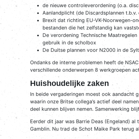
de nieuwe controleverordening (o.a. discu
Aanlandplicht (de Discardsplannen t.b.v.
Brexit dat richting EU-VK-Noorwegen-on
bestanden die het zelfstandig kan vastst
De verordening Technische Maatregelen m
gebruik in de scholbox
De Duitse plannen voor N2000 in de Sylt 
Ondanks de interne problemen heeft de NSAC ve
verschillende onderwerpen 8 werkgroepen act
Huishoudelijke zaken
In beide vergaderingen moest ook aandacht g
waarin onze Britse collega’s actief deel name
deel kunnen blijven nemen. Samenwerking blijf
Eerder dit jaar was Barrie Deas (Engeland) a
Gamblin. Nu trad de Schot Maike Park terug al