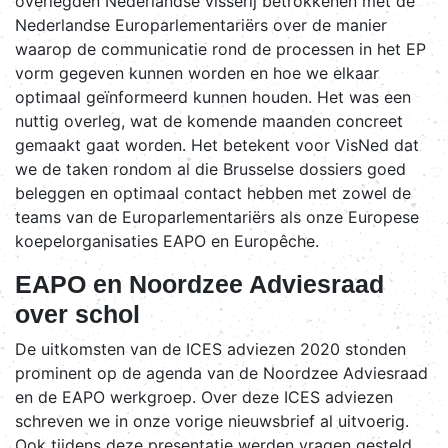
overlegden Nederlandse visserij betrokkenen met de
Nederlandse Europarlementariërs over de manier
waarop de communicatie rond de processen in het EP
vorm gegeven kunnen worden en hoe we elkaar
optimaal geïnformeerd kunnen houden. Het was een
nuttig overleg, wat de komende maanden concreet
gemaakt gaat worden. Het betekent voor VisNed dat
we de taken rondom al die Brusselse dossiers goed
beleggen en optimaal contact hebben met zowel de
teams van de Europarlementariërs als onze Europese
koepelorganisaties EAPO en Europêche.
EAPO en Noordzee Adviesraad
over schol
De uitkomsten van de ICES adviezen 2020 stonden
prominent op de agenda van de Noordzee Adviesraad
en de EAPO werkgroep. Over deze ICES adviezen
schreven we in onze vorige nieuwsbrief al uitvoerig.
Ook tijdens deze presentatie werden vragen gesteld