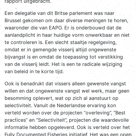
rapport uitgebracht.
Een delegatie van dit Britse parlement was naar
Brussel gekomen om daar diverse meningen te horen,
waaronder die van EAPO. Er is onderbouwd dat de
aanlandplicht in haar huidige vorm onwerkbaar en niet
te controleren is. Een slecht staaltje regelgeving,
omdat er in gemengde visserij altijd ongewenste
bijvangst is en omdat de toepassing tot verstikking
van de visserij leidt. Het is een te radicale wijziging
van beleid in te korte tijd.
Ook is benadrukt dat vissers alleen gewenste vangst
willen en dat ongewenste vangst wel werk, maar geen
besomming oplevert, wat op zich al aanstuurt op
selectiviteit. Vanuit de Nederlandse ervaring kon
verteld worden over de projecten “overleving”, “Best
practices” en “Selectiviteit”, projecten die waardevolle
informatie hebben opgeleverd. Ook is verteld over het
Fully Documented Fisheries initiatief. Het was een open