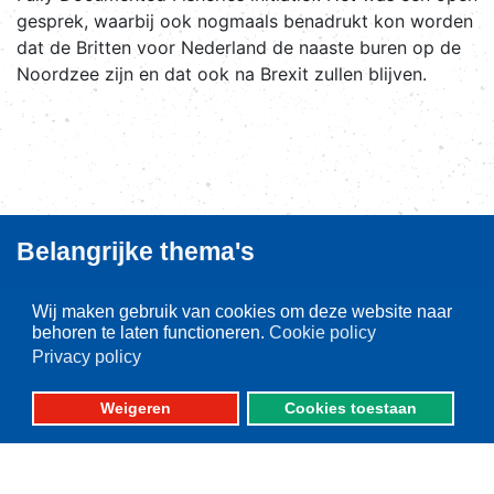
gesprek, waarbij ook nogmaals benadrukt kon worden
dat de Britten voor Nederland de naaste buren op de
Noordzee zijn en dat ook na Brexit zullen blijven.
Belangrijke thema's
Aanlandplicht
Wij maken gebruik van cookies om deze website naar
Brexit
behoren te laten functioneren.
Cookie policy
Privacy policy
Ruimtelijke ordening
Duurzaamheid
Weigeren
Cookies toestaan
Pulsvisserij
Innovatie
Algemeen/Overig beleid