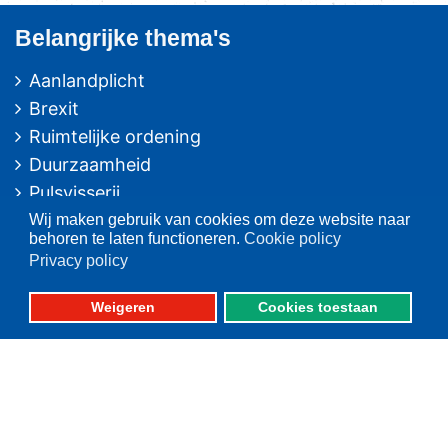
Belangrijke thema's
Aanlandplicht
Brexit
Ruimtelijke ordening
Duurzaamheid
Pulsvisserij
Innovatie
Wij maken gebruik van cookies om deze website naar
behoren te laten functioneren.
Cookie policy
Algemeen/Overig beleid
Privacy policy
Vissers voor schone zee
Weigeren
Cookies toestaan
Op deze website
Over VisNed
PO's
Vertegenwoordiging
Contact