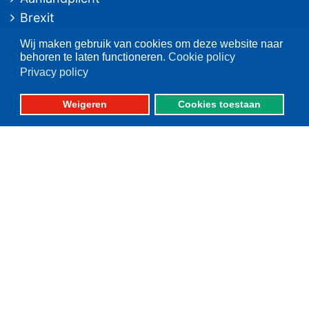
Brexit
Ruimtelijke ordening
Wij maken gebruik van cookies om deze website naar
Duurzaamheid
behoren te laten functioneren.
Cookie policy
Privacy policy
Pulsvisserij
Innovatie
Weigeren
Cookies toestaan
Algemeen/Overig beleid
Vissers voor schone zee
Op deze website
Over VisNed
PO's
Vertegenwoordiging
Contact
Nieuwsarchief
Contact
informatie