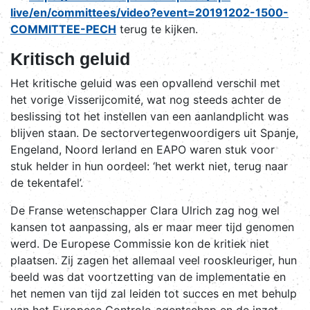
live/en/committees/video?event=20191202-1500-
COMMITTEE-PECH
terug te kijken.
Kritisch geluid
Het kritische geluid was een opvallend verschil met
het vorige Visserijcomité, wat nog steeds achter de
beslissing tot het instellen van een aanlandplicht was
blijven staan. De sectorvertegenwoordigers uit Spanje,
Engeland, Noord Ierland en EAPO waren stuk voor
stuk helder in hun oordeel: ‘het werkt niet, terug naar
de tekentafel’.
De Franse wetenschapper Clara Ulrich zag nog wel
kansen tot aanpassing, als er maar meer tijd genomen
werd. De Europese Commissie kon de kritiek niet
plaatsen. Zij zagen het allemaal veel rooskleuriger, hun
beeld was dat voortzetting van de implementatie en
het nemen van tijd zal leiden tot succes en met behulp
van het Europese Controle-agentschap en de inzet