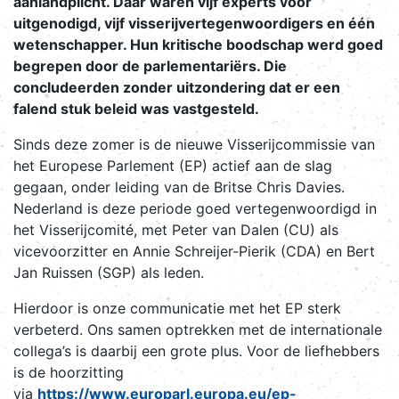
aanlandplicht. Daar waren vijf experts voor
uitgenodigd, vijf visserijvertegenwoordigers en één
wetenschapper. Hun kritische boodschap werd goed
begrepen door de parlementariërs. Die
concludeerden zonder uitzondering dat er een
falend stuk beleid was vastgesteld.
Sinds deze zomer is de nieuwe Visserijcommissie van
het Europese Parlement (EP) actief aan de slag
gegaan, onder leiding van de Britse Chris Davies.
Nederland is deze periode goed vertegenwoordigd in
het Visserijcomité, met Peter van Dalen (CU) als
vicevoorzitter en Annie Schreijer-Pierik (CDA) en Bert
Jan Ruissen (SGP) als leden.
Hierdoor is onze communicatie met het EP sterk
verbeterd. Ons samen optrekken met de internationale
collega’s is daarbij een grote plus. Voor de liefhebbers
is de hoorzitting
via
https://www.europarl.europa.eu/ep-