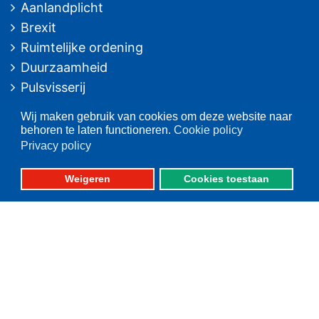
Aanlandplicht
Brexit
Ruimtelijke ordening
Duurzaamheid
Pulsvisserij
Innovatie
Wij maken gebruik van cookies om deze website naar
Algemeen/Overig beleid
behoren te laten functioneren.
Cookie policy
Vissers voor schone zee
Privacy policy
Op deze website
Weigeren
Cookies toestaan
Over VisNed
PO's
Vertegenwoordiging
Contact
Nieuwsarchief
Contact
informatie