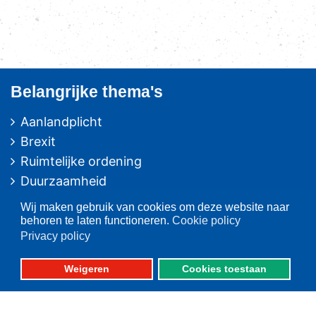
Belangrijke thema's
Aanlandplicht
Brexit
Ruimtelijke ordening
Duurzaamheid
Pulsvisserij
Wij maken gebruik van cookies om deze website naar
Innovatie
behoren te laten functioneren.
Cookie policy
Privacy policy
Algemeen/Overig beleid
Vissers voor schone zee
Weigeren
Cookies toestaan
Op deze website