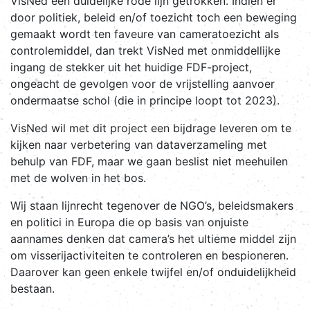
VisNed een duidelijke rode lijn getrokken. Indien er
door politiek, beleid en/of toezicht toch een beweging
gemaakt wordt ten faveure van cameratoezicht als
controlemiddel, dan trekt VisNed met onmiddellijke
ingang de stekker uit het huidige FDF-project,
ongeacht de gevolgen voor de vrijstelling aanvoer
ondermaatse schol (die in principe loopt tot 2023).
VisNed wil met dit project een bijdrage leveren om te
kijken naar verbetering van dataverzameling met
behulp van FDF, maar we gaan beslist niet meehuilen
met de wolven in het bos.
Wij staan lijnrecht tegenover de NGO’s, beleidsmakers
en politici in Europa die op basis van onjuiste
aannames denken dat camera’s het ultieme middel zijn
om visserijactiviteiten te controleren en bespioneren.
Daarover kan geen enkele twijfel en/of onduidelijkheid
bestaan.