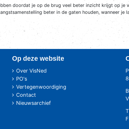
ben doordat je op de brug veel beter inzicht krijgt op je 
vangstsamenstelling beter in de gaten houden, wanneer je l
Op deze website
Over VisNed
P
8
PO's
Vertegenwoordiging
B
Contact
V
Nieuwsarchief
T
F