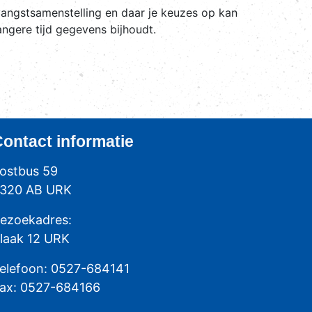
vangstsamenstelling en daar je keuzes op kan
angere tijd gegevens bijhoudt.
Contact
informatie
ostbus 59
320 AB URK
ezoekadres:
laak 12 URK
elefoon: 0527-684141
ax: 0527-684166