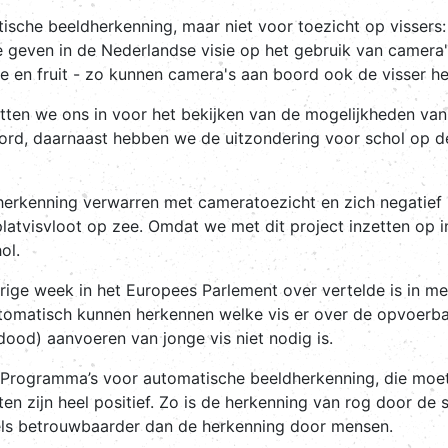
sche beeldherkenning, maar niet voor toezicht op vissers:
 geven in de Nederlandse visie op het gebruik van camera
te en fruit - zo kunnen camera's aan boord ook de visser h
ten we ons in voor het bekijken van de mogelijkheden va
ord, daarnaast hebben we de uitzondering voor schol op d
herkenning verwarren met cameratoezicht en zich negatief u
atvisvloot op zee. Omdat we met dit project inzetten op in
hol.
rige week in het Europees Parlement over vertelde is in mei
 automatisch kunnen herkennen welke vis er over de opvoerb
ood) aanvoeren van jonge vis niet nodig is.
. Programma’s voor automatische beeldherkenning, die moet
en zijn heel positief. Zo is de herkenning van rog door de
els betrouwbaarder dan de herkenning door mensen.