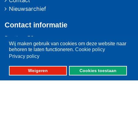
Contact
Nieuwsarchief
Contact
informatie
Postbus 59
Wij maken gebruik van cookies om deze website naar
8320 AB URK
behoren te laten functioneren.
Cookie policy
Privacy policy
Bezoekadres:
Vlaak 12 URK
Weigeren
Cookies toestaan
Telefoon: 0527-684141
Fax: 0527-684166
Please set your twitter API