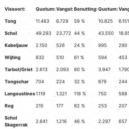
Vissoort:
Quotum:
Vangst:
Benutting:
Quotum:
Vang
Tong
11.483
6.729
59 %
10.825
6.151
Schol
49.293
23.772
44 %
43.550
18.8
Kabeljauw
2.150
526
24 %
995
290
Wijting
832
510
61 %
594
453
Tarbot/Griet
2.613
2.093
80 %
3.947
1.79
Tongschar
704
224
32 %
879
244
Langoustines
1.119
1.321
118 %
750
588
Rog
215
177
82 %
253
207
Schol
2.641
1.216
46 %
2.297
657
Skagerrak