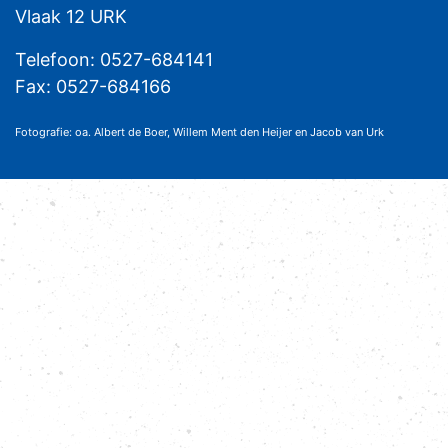
Vlaak 12 URK
Telefoon: 0527-684141
Fax: 0527-684166
Fotografie: oa. Albert de Boer, Willem Ment den Heijer en Jacob van Urk