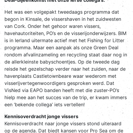
Deal-bijeenkomst met onze Ierse collega's.
Het was een volgepakt tweedaags programma dat
begon in Kinsale, de vissershaven in het zuidwesten
van Cork. Onder het gehoor waren vissers,
havenautoriteiten, PO’s en de visserijonderwijzers. BIM
is in Ierland uitermate actief met het Fishing for Litter
programma. Maar een aanpak als onze Green Deal
rondom afvalinzameling en recycling staat daar nog in
de allerkleinste babyschoentjes. Op de tweede dag
reisde het gezelschap verder naar het zuiden, naar de
havenplaats Castletownbeare waar wederom met
visserijvertegenwoordigers gesproken werd. Dat
VisNed via EAPO banden heeft met die zuster-PO’s
hielp mee aan het succes van de trip, er kwam immers
een ‘bekende collega’ iets vertellen!
Kennisoverdracht jonge vissers
Kennisoverdracht naar jonge vissers stond uiteraard
op de agenda. Dat biedt kansen voor Pro Sea om de