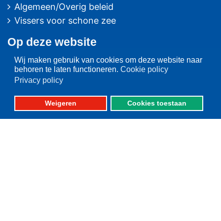
Algemeen/Overig beleid
Vissers voor schone zee
Op deze website
Wij maken gebruik van cookies om deze website naar
Over VisNed
behoren te laten functioneren.
Cookie policy
PO's
Privacy policy
Vertegenwoordiging
Contact
Weigeren
Cookies toestaan
Nieuwsarchief
Contact
informatie
Postbus 59
8320 AB URK
Bezoekadres:
Vlaak 12 URK